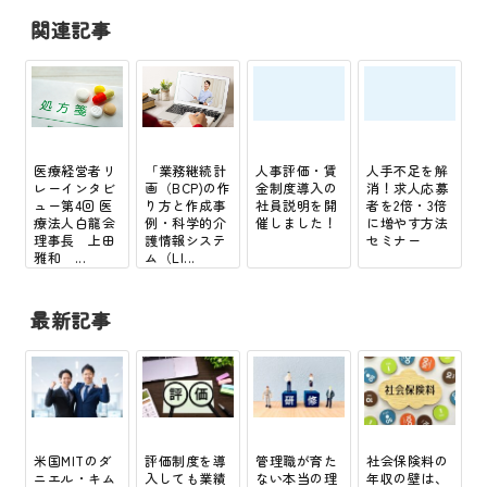
関連記事
医療経営者リ
「業務継続計
人事評価・賃
人手不足を解
レーインタビ
画（BCP)の作
金制度導入の
消！求人応募
ュー第4回 医
り方と作成事
社員説明を開
者を2倍・3倍
療法人白龍会
例・科学的介
催しました！
に増やす方法
理事長 上田
護情報システ
セミナー
雅和 ...
ム（LI...
最新記事
米国MITのダ
評価制度を導
管理職が育た
社会保険料の
ニエル・キム
入しても業績
ない本当の理
年収の壁は、