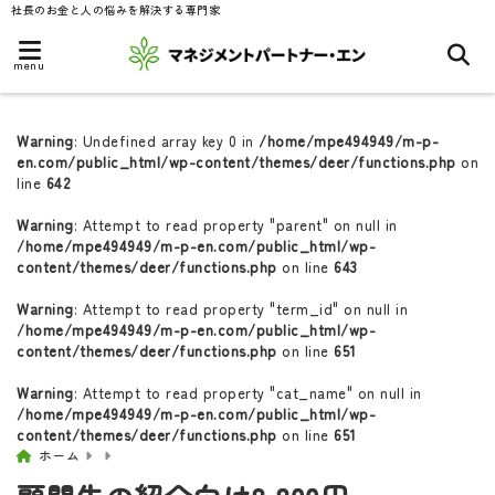
社長のお金と人の悩みを解決する専門家
menu
Warning
: Undefined array key 0 in
/home/mpe494949/m-p-
en.com/public_html/wp-content/themes/deer/functions.php
on
line
642
Warning
: Attempt to read property "parent" on null in
/home/mpe494949/m-p-en.com/public_html/wp-
content/themes/deer/functions.php
on line
643
Warning
: Attempt to read property "term_id" on null in
/home/mpe494949/m-p-en.com/public_html/wp-
content/themes/deer/functions.php
on line
651
Warning
: Attempt to read property "cat_name" on null in
/home/mpe494949/m-p-en.com/public_html/wp-
content/themes/deer/functions.php
on line
651
ホーム