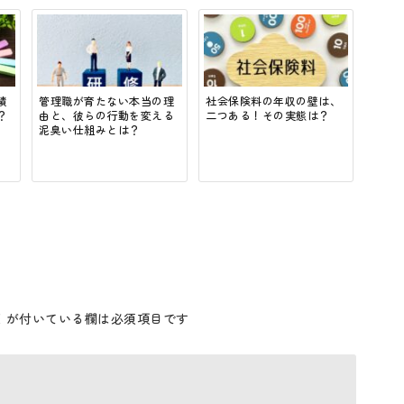
績
管理職が育たない本当の理
社会保険料の年収の壁は、
？
由と、彼らの行動を変える
二つある！その実態は？
泥臭い仕組みとは？
※
が付いている欄は必須項目です