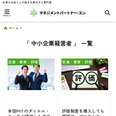
社長のお金と人の悩みを解決する専門家
menu
ホーム
「 中小企業経営者 」 一覧
定着・教育・評価
定着・教育・評価
米国MITのダニエル・
評価制度を導入しても