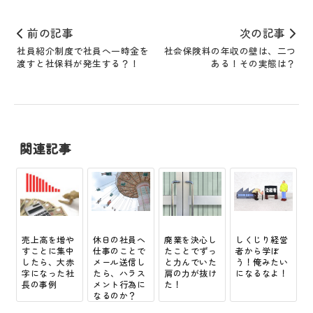
前の記事
次の記事
社員紹介制度で社員へ一時金を
社会保険料の年収の壁は、二つ
渡すと社保料が発生する？！
ある！その実態は？
関連記事
売上高を増や
休日の社員へ
廃業を決心し
しくじり経営
すことに集中
仕事のことで
たことでずっ
者から学ぼ
したら、大赤
メール送信し
と力んでいた
う！俺みたい
字になった社
たら、ハラス
肩の力が抜け
になるなよ！
長の事例
メント行為に
た！
なるのか？