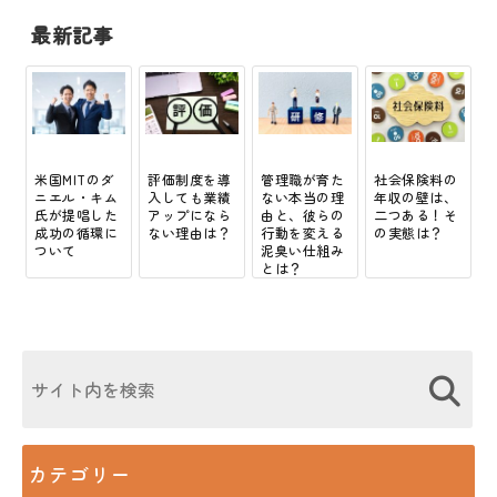
最新記事
米国MITのダ
評価制度を導
管理職が育た
社会保険料の
ニエル・キム
入しても業績
ない本当の理
年収の壁は、
氏が提唱した
アップになら
由と、彼らの
二つある！そ
成功の循環に
ない理由は？
行動を変える
の実態は？
ついて
泥臭い仕組み
とは？
カテゴリー