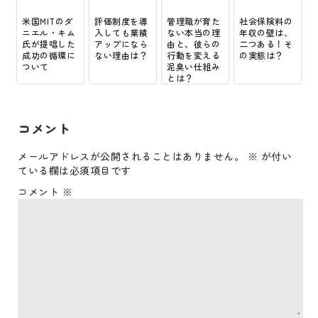
米国MITのダ
評価制度を導
管理職が育た
社会保険料の
ニエル・キム
入しても業績
ない本当の理
年収の壁は、
氏が提唱した
アップになら
由と、彼らの
二つある！そ
成功の循環に
ない理由は？
行動を変える
の実態は？
ついて
泥臭い仕組み
とは？
コメント
メールアドレスが公開されることはありません。
※
が付い
ている欄は必須項目です
コメント
※