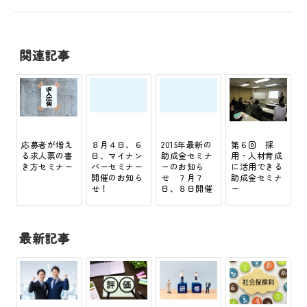
関連記事
応募者が増え
８月４日、６
2015年最新の
第６回 採
る求人票の書
日、マイナン
助成金セミナ
用・人材育成
き方セミナー
バーセミナー
ーのお知ら
に活用できる
開催のお知ら
せ ７月７
助成金セミナ
せ！
日、８日開催
ー
最新記事