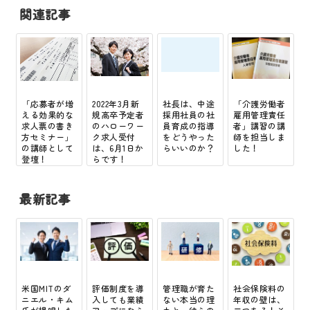
関連記事
「応募者が増
2022年3月新
社長は、中途
「介護労働者
える効果的な
規高卒予定者
採用社員の社
雇用管理責任
求人票の書き
のハローワー
員育成の指導
者」講習の講
方セミナー」
ク求人受付
をどうやった
師を担当しま
の講師として
は、6月1日か
らいいのか？
した！
登壇！
らです！
最新記事
米国MITのダ
評価制度を導
管理職が育た
社会保険料の
ニエル・キム
入しても業績
ない本当の理
年収の壁は、