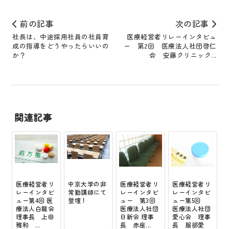
前の記事
次の記事
社長は、中途採用社員の社員育
医療経営者リレーインタビュ
成の指導をどうやったらいいの
ー 第2回 医療法人社団啓仁
か？
会 安藤クリニック...
関連記事
医療経営者リ
中京大学の非
医療経営者リ
医療経営者リ
レーインタビ
常勤講師にて
レーインタビ
レーインタビ
ュー第4回 医
登壇！
ュー 第3回
ュー第5回
療法人白龍会
医療法人社団
医療法人社団
理事長 上田
日新会 理事
愛心会 理事
雅和 ...
長 赤座...
長 服部愛