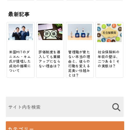
弘...
最新記事
米国MITのダ
評価制度を導
管理職が育た
社会保険料の
ニエル・キム
入しても業績
ない本当の理
年収の壁は、
氏が提唱した
アップになら
由と、彼らの
二つある！そ
成功の循環に
ない理由は？
行動を変える
の実態は？
ついて
泥臭い仕組み
とは？
カテゴリー